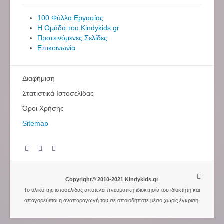
100 Φύλλα Εργασίας
Η Ομάδα του Kindykids.gr
Προτεινόμενες Σελίδες
Επικοινωνία
Διαφήμιση
Στατιστικά Ιστοσελίδας
Όροι Χρήσης
Sitemap
Copyright© 2010-2021 Kindykids.gr
Το υλικό της ιστοσελίδας αποτελεί πνευματική ιδιοκτησία του ιδιοκτήτη και
απαγορεύεται η αναπαραγωγή του σε οποιοδήποτε μέσο χωρίς έγκριση.