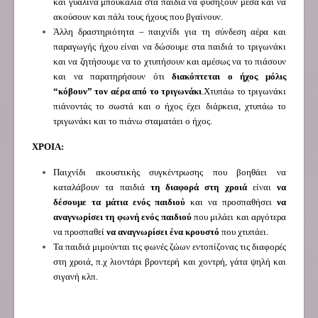
και γυάλινα μπουκάλια στα παιδιά να φυσήξουν μέσα και να
ακούσουν και πάλι τους ήχους που βγαίνουν.
Άλλη δραστηριότητα – παιχνίδι για τη σύνδεση αέρα και
παραγωγής ήχου είναι να δώσουμε στα παιδιά το τριγωνάκι
και να ζητήσουμε να το χτυπήσουν και αμέσως να το πιάσουν
και να παρατηρήσουν ότι
διακόπτεται ο ήχος μόλις
“κόβουν” τον αέρα από το τριγωνάκι
.Χτυπάω το τριγωνάκι
πιάνοντάς το σωστά και ο ήχος έχει διάρκεια, χτυπάω το
τριγωνάκι και το πιάνω σταματάει ο ήχος.
ΧΡΟΙΑ:
Παιχνίδι ακουστικής συγκέντρωσης που βοηθάει να
καταλάβουν τα παιδιά
τη διαφορά στη χροιά
είναι
να
δέσουμε τα μάτια ενός παιδιού
και να προσπαθήσει
να
αναγνωρίσει τη φωνή ενός παιδιού
που μιλάει και αργότερα
να προσπαθεί
να αναγνωρίσει ένα κρουστό
που χτυπάει.
Τα παιδιά μιμούνται τις φωνές ζώων εντοπίζονας τις διαφορές
στη χροιά, π.χ λιοντάρι βροντερή και χοντρή, γάτα ψηλή και
σιγανή κλπ.