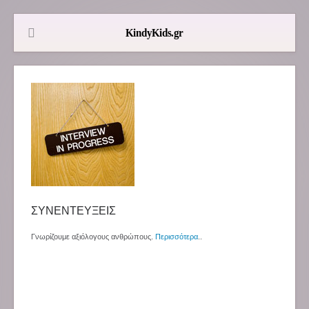
ΣΥΝΕΝΤΕΥΞΕΙΣ
Γνωρίζουμε αξιόλογους ανθρώπους.
Περισσότερα
..