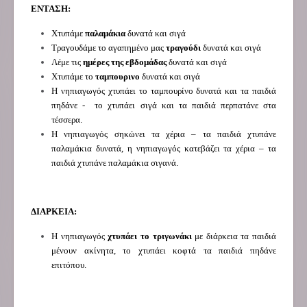
ΕΝΤΑΣΗ:
Χτυπάμε
παλαμάκια
δυνατά και σιγά
Τραγουδάμε το αγαπημένο μας
τραγούδι
δυνατά και σιγά
Λέμε τις
ημέρες της εβδομάδας
δυνατά και σιγά
Χτυπάμε το
ταμπουρινο
δυνατά και σιγά
Η νηπιαγωγός χτυπάει το ταμπουρίνο δυνατά και τα παιδιά
πηδάνε - το χτυπάει σιγά και τα παιδιά περπατάνε στα
τέσσερα.
Η νηπιαγωγός σηκώνει τα χέρια – τα παιδιά χτυπάνε
παλαμάκια δυνατά, η νηπιαγωγός κατεβάζει τα χέρια – τα
παιδιά χτυπάνε παλαμάκια σιγανά.
ΔΙΑΡΚΕΙΑ:
Η νηπιαγωγός
χτυπάει το τριγωνάκι
με διάρκεια τα παιδιά
μένουν ακίνητα, το χτυπάει κοφτά τα παιδιά πηδάνε
επιτόπου.