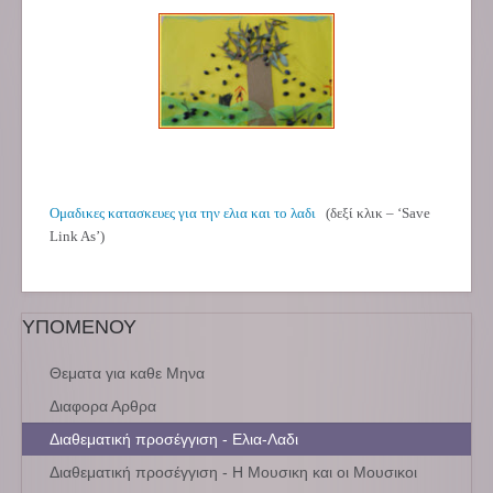
Ομαδικες κατασκευες για την ελια και το λαδι
(δεξί κλικ – ‘Save
Link As’)
ΥΠΟΜΕΝΟΥ
Θεματα για καθε Μηνα
Διαφορα Αρθρα
Διαθεματική προσέγγιση - Ελια-Λαδι
Διαθεματική προσέγγιση - Η Μουσικη και οι Μουσικοι