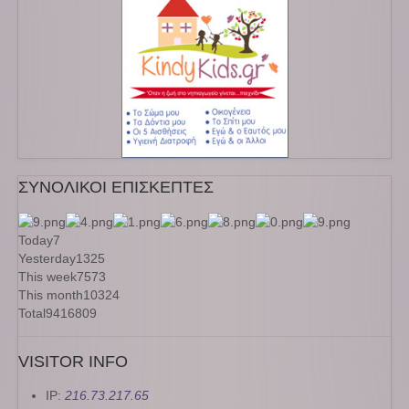
ΣΥΝΟΛΙΚΟΙ ΕΠΙΣΚΕΠΤΕΣ
Today
7
Yesterday
1325
This week
7573
This month
10324
Total
9416809
VISITOR INFO
IP:
216.73.217.65