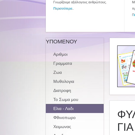
Γνωρίζουμε αξιόλογους ανθρώπους.
Με
Περισσότερα
..
π
Π
ΥΠΟΜΕΝΟΥ
Αριθμοι
Γραμματα
Ζωα
Μυθολογια
Διατροφη
Το Σωμα μου
Ελια - Λαδι
ΦΥΛ
Φθινοπωρο
ΓΙ
Χειμωνας