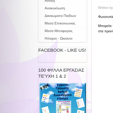
Ανοιξη
Written b
Ανακυκλωση
Δικαιωματα Παιδιων
Φωτοτυπίε
Μεσα Επικοινωνιας
Μπορείτε 
Μεσα Μεταφορας
στα προν
Ηπειροι - Ωκεανοι
FACEBOOK - LIKE US!
100 ΦΥΛΛΑ ΕΡΓΑΣΙΑΣ
ΤΕΎΧΗ 1 & 2