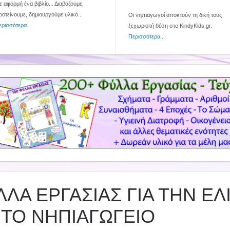
 αφορμή ένα βιβλίο... Διαβάζουμε,
ροτείνουμε, δημιουργούμε υλικό...
Οι νηπιαγωγοί αποκτούν τη δική τους
ερισσότερα
..
ξεχωριστή θέση στο KindyKids.gr.
Περισσότερα...
ΛΑ ΕΡΓΑΣΙΑΣ ΓΙΑ ΤΗΝ ΕΛΙ
Α ΤΟ ΝΗΠΙΑΓΩΓΕΙΟ