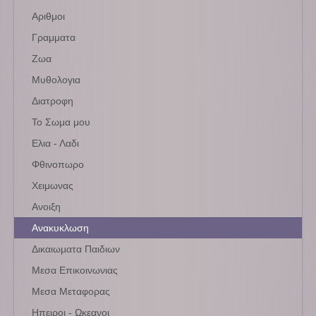
Αριθμοι
Γραμματα
Ζωα
Μυθολογια
Διατροφη
Το Σωμα μου
Ελια - Λαδι
Φθινοπωρο
Χειμωνας
Ανοιξη
Ανακυκλωση
Δικαιωματα Παιδιων
Μεσα Επικοινωνιας
Μεσα Μεταφορας
Ηπειροι - Ωκεανοι