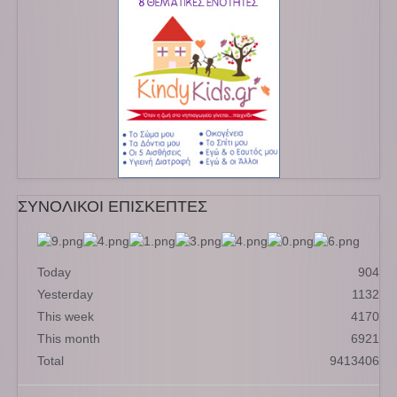
ΣΥΝΟΛΙΚΟΙ ΕΠΙΣΚΕΠΤΕΣ
Today
904
Yesterday
1132
This week
4170
This month
6921
Total
9413406