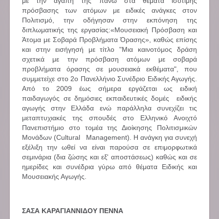
με την αγάπη της πάνω στα θέματα ισότιμης
πρόσβασης των ατόμων με ειδικές ανάγκες στον
Πολιτισμό, την οδήγησαν στην εκπόνηση της
διπλωματικής της εργασίας:«Μουσειακή Πρόσβαση και
Άτομα με Σοβαρά Προβλήματα Όρασης», καθώς επίσης
και στην εισήγησή με τίτλο "Μια καινοτόμος δράση
σχετικά με την πρόσβαση ατόμων με σοβαρά
προβλήματα όρασης σε μουσειακά εκθέματα", που
συμμετείχε στο 2ο Πανελλήνιο Συνέδριο Ειδικής Αγωγής.
Από το 2009 έως σήμερα εργάζεται ως ειδική
παιδαγωγός σε δημόσιες εκπαιδευτικές δομές ειδικής
αγωγής στην Ελλάδα ενώ παράλληλα συνεχίζει τις
μεταπτυχιακές της σπουδές στο Ελληνικό Ανοιχτό
Πανεπιστήμιο στο τομέα της Διοίκησης Πολιτισμικών
Μονάδων (Cultural Management). Η ανάγκη για συνεχή
εξέλιξη την ωθεί να είναι παρούσα σε επιμορφωτικά
σεμινάρια (δια ζώσης και εξ' αποστάσεως) καθώς και σε
ημερίδες και συνέδρια γύρω από θέματα Ειδικής και
Μουσειακής Αγωγής.
ΣΑΣΑ ΚΑΡΑΓΙΑΝΝΙΔΟΥ ΠΕΝΝΑ