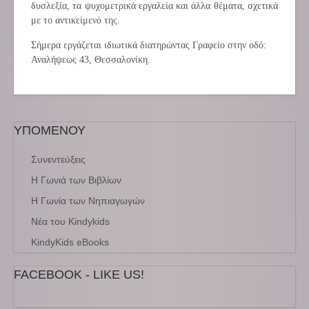
δυσλεξία, τα ψυχομετρικά εργαλεία και άλλα θέματα, σχετικά
με το αντικείμενό της.
Σήμερα εργάζεται ιδιωτικά διατηρώντας Γραφείο στην οδό:
Αναλήψεως 43, Θεσσαλονίκη.
ΥΠΟΜΕΝΟΥ
Συνεντεύξεις
Η Γωνιά των Βιβλίων
Η Γωνία των Νηπιαγωγών
Νέα του Kindykids
KindyKids eBooks
FACEBOOK - LIKE US!