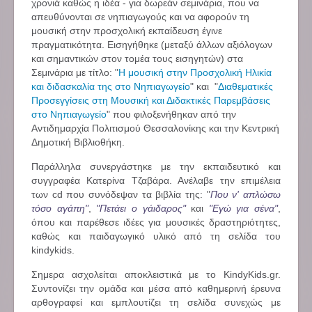
χρονιά καθώς η ιδέα - για δωρεάν σεμινάρια, που να
απευθύνονται σε νηπιαγωγούς και να αφορούν τη
μουσική στην προσχολική εκπαίδευση έγινε
πραγματικότητα. Εισηγήθηκε (μεταξύ άλλων αξιόλογων
και σημαντικών στον τομέα τους εισηγητών) στα
Σεμινάρια με τίτλο: "
Η μουσική στην Προσχολική Ηλικία
και διδασκαλία της στο Νηπιαγωγείο
"
και "
Διαθεματικές
Προσεγγίσεις στη Μουσική και Διδακτικές Παρεμβάσεις
στο Νηπιαγωγείο
" που φιλοξενήθηκαν από την
Αντιδημαρχία Πολιτισμού Θεσσαλονίκης και την Κεντρική
Δημοτική Βιβλιοθήκη.
Παράλληλα συνεργάστηκε με την εκπαιδευτικό και
συγγραφέα Κατερίνα Τζαβάρα. Ανέλαβε την επιμέλεια
των cd που συνόδεψαν τα βιβλία της: "
Που ν' απλώσω
τόσο αγάπη"
,
"Πετάει ο γάιδαρος"
και
"Εγώ για σένα"
,
όπου και παρέθεσε ιδέες για μουσικές δραστηριότητες,
καθώς και παιδαγωγικό υλικό από τη σελίδα του
kindykids.
Σημερα ασχολείται αποκλειστικά με το KindyKids.gr.
Συντονίζει την ομάδα και μέσα από καθημερινή έρευνα
αρθογραφεί και εμπλουτίζει τη σελίδα συνεχώς με