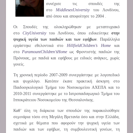
συνέχισε τις σπουδές της
στο
Middlesex
University
του Λονδίνου,
από όπου και αποφοίτησε το 2004 .
Οι Σπουδές της ολοκληρώθηκαν με μεταπτυχιακό
στο
City
University
του Λονδίνου, όπου ειδικεύτηκε
στην
ψυχική υγεία των παιδιών και των εφήβων
. Παράλληλα
εργάστηκε εθελοντικά στο
Hillfield
Children
’
s
Home
και
στο
Paramount
Children
’
s
Home
ως Φροντιστής παιδιών της
Πρόνοιας, με παιδιά και εφήβους με ειδικές ανάγκες, χωρίς
γονείς.
Τη χρονική περίοδο 2007-2009 συνεργάστηκε με λογοπεδικό
και ψυχολόγο. Κατόπιν έκανε πρακτική άσκηση στο
Παιδοογκολογικό Τμήμα του Νοσοκομείου ΑΧΕΠΑ και το
2010-2011 συνεργάστηκε με το Ιατροπαιδαγωγικό Τμήμα του
Ιπποκράτειου Νοσοκομείου της Θεσσαλονίκης.
Καθ’ όλη τη διάρκεια των σπουδών της παρακολούθησε
σεμινάρια τόσο στη Μεγάλη Βρετανία όσο και στην Ελλάδα,
σχετικά με θέματα που αφορούν την ψυχική υγεία των
παιδιών και των εφήβων, τη συμβουλευτική γονέων, τη