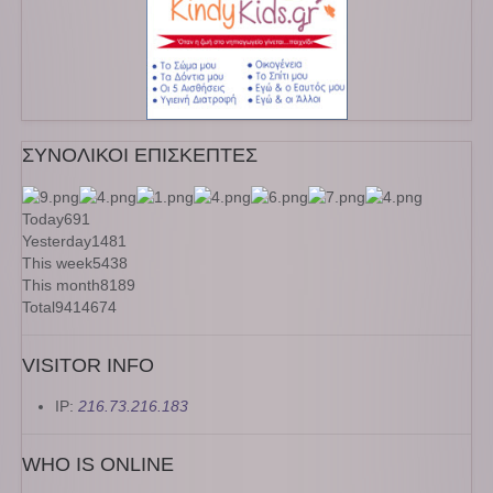
ΣΥΝΟΛΙΚΟΙ ΕΠΙΣΚΕΠΤΕΣ
Today
691
Yesterday
1481
This week
5438
This month
8189
Total
9414674
VISITOR INFO
IP:
216.73.216.183
WHO IS ONLINE