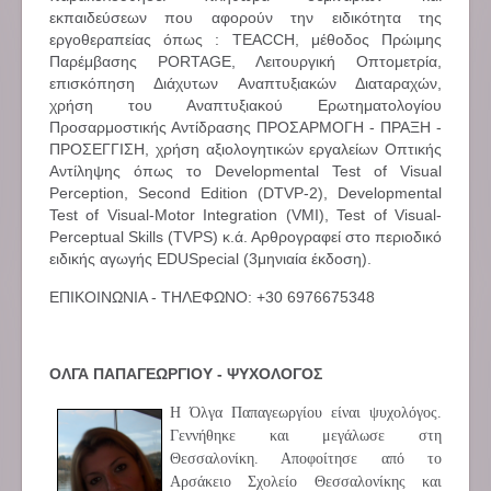
εκπαιδεύσεων που αφορούν την ειδικότητα της
εργοθεραπείας όπως : TEACCH, μέθοδος Πρώιμης
Παρέμβασης PORTAGE, Λειτουργική Οπτομετρία,
επισκόπηση Διάχυτων Αναπτυξιακών Διαταραχών,
χρήση του Αναπτυξιακού Ερωτηματολογίου
Προσαρμοστικής Αντίδρασης ΠΡΟΣΑΡΜΟΓΗ - ΠΡΑΞΗ -
ΠΡΟΣΕΓΓΙΣΗ, χρήση αξιολογητικών εργαλείων Οπτικής
Αντίληψης όπως το Developmental Test of Visual
Perception, Second Edition (DTVP-2), Developmental
Test of Visual-Motor Integration (VMI), Test of Visual-
Perceptual Skills (TVPS) κ.ά. Αρθρογραφεί στο περιοδικό
ειδικής αγωγής EDUSpecial (3μηνιαία έκδοση).
ΕΠΙΚΟΙΝΩΝΙΑ - ΤΗΛΕΦΩΝΟ: +30 6976675348
ΟΛΓΑ ΠΑΠΑΓΕΩΡΓΙΟΥ - ΨΥΧΟΛΟΓΟΣ
Η Όλγα Παπαγεωργίου είναι ψυχολόγος.
Γεννήθηκε και μεγάλωσε στη
Θεσσαλονίκη. Αποφοίτησε από το
Αρσάκειο Σχολείο Θεσσαλονίκης και