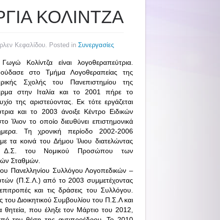
ΡΓΙΑ ΚΟΛΙΝΤΖΑ
ρλεν Κεφαλίδου. Posted in
Συνεργασίες
Γωγώ Κολίντζα είναι λογοθεραπεύτρια.
ούδασε στο Τμήμα Λογοθεραπείας της
τρικής Σχολής του Πανεπιστημίου της
ρμα στην Ιταλία και το 2001 πήρε το
υχίο της αριστεύοντας. Εκ τότε εργάζεται
τρια και το 2003 άνοιξε Κέντρο Ειδικών
το Ίλιον το οποίο διευθύνει επιστημονικά
μερα. Τη χρονική περίοδο 2002-2006
με τα κοινά του Δήμου Ίλιου διατελώντας
 Δ.Σ. του Νομικού Προσώπου των
ών Σταθμών.
 του Πανελληνίου Συλλόγου Λογοπεδικών –
τών (Π.Σ.Λ.) από το 2003 συμμετέχοντας
 επιτροπές και τις δράσεις του Συλλόγου.
ς του Διοικητικού Συμβουλίου του Π.Σ.Λ και
α θητεία, που έληξε τον Μάρτιο του 2012,
πό την θέση της αντιπροέδρου. Το 2010