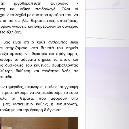
ευτή, εργοθεραπευτή, ψυχολόγο -
υτή και ειδικό παιδαγωγό. Όλοι οι
χουν επιλεχθεί με αυστηρά κριτήρια που να
νται σε υψηλές θεραπευτικές απαιτήσεις,
κευμένς γνώσεις και ενημερώνονται συνεχώς
ες εξελιξεις.
α μας είναι ότι ο
καθε άνθρωπος είναι
ι στηριζόμενοι στα δυνατά του σημεία
 εξατομικευμενο θεραπευτικό πρόγραμμα,
σουμε τα αδύνατα σημεία, τα οποια και
ις δυσκολίες του καθενός, συμβάλλοντας
αλύτερη διάθεση και ποιότητα ζωής σε
πιπεδο.
 (ημεριδες, σεμιναρια, ομιλιες, συγγραφή
 προσπαθουμε να ενημερώσουμε το ευρυ
 όλα τα θέματα, που αφορούν στο
ό μας αντικειμενο καθως η ενημέρωση,
πρόληψη και την έγκυρη διάγνωση.