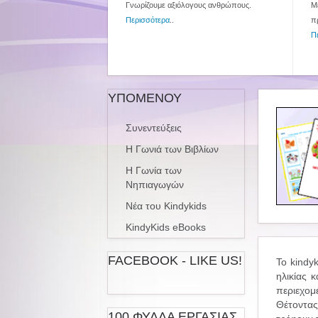
Γνωρίζουμε αξιόλογους ανθρώπους.
Με
Περισσότερα
..
π
Π
ΥΠΟΜΕΝΟΥ
Συνεντεύξεις
Η Γωνιά των Βιβλίων
Η Γωνία των
Νηπιαγωγών
Νέα του Kindykids
KindyKids eBooks
FACEBOOK - LIKE US!
Το kindy
ηλικίας 
περιεχομ
Θέτοντας
100 ΦΥΛΛΑ ΕΡΓΑΣΙΑΣ