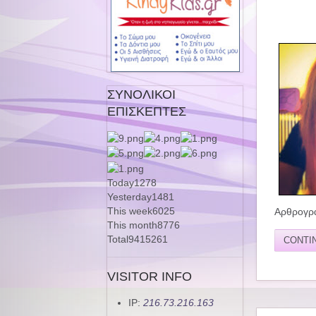
ΣΥΝΟΛΙΚΟΙ
ΕΠΙΣΚΕΠΤΕΣ
Today
1278
Yesterday
1481
This week
6025
Αρθρογρα
This month
8776
Total
9415261
CONTI
VISITOR INFO
IP:
216.73.216.163