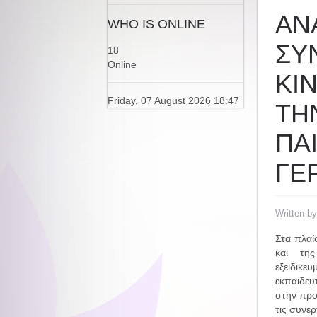
ΑΝ
WHO IS ONLINE
ΣΥ
18
Online
KI
Friday, 07 August 2026 18:47
ΤΗ
ΠΑ
ΓΕ
Written b
Στα πλαί
και τη
εξειδι
εκπαιδευ
στην προ
τις συνερ