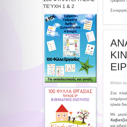
τρέφουν τ
ΤΕΎΧΗ 1 & 2
Συνεργασί
ΑΝ
KI
ΕΙ
Written b
Στα πλαί
ενημέρωσ
ηλικία δι
Με μεγά
Χαβατζί
και ειδι