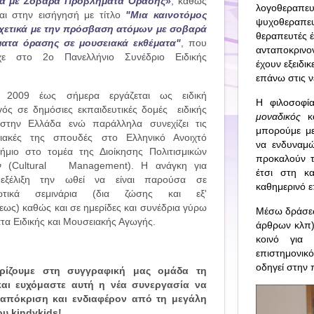
μα με Σοβαρά Προβλήματα Όρασης»
, καθώς
λογοθεραπ
αι στην εισήγησή με τίτλο
"Μια καινοτόμος
ψυχοθεραπε
χετικά με την πρόσβαση ατόμων με σοβαρά
θεραπευτές έ
ατα όρασης σε μουσειακά εκθέματα"
, που
ανταποκρινο
ίχε στο 2ο Πανελλήνιο Συνέδριο Ειδικής
έχουν εξειδι
επάνω στις νέ
2009 έως σήμερα εργάζεται ως ειδική
Η φιλοσοφί
ός σε δημόσιες εκπαιδευτικές δομές ειδικής
μοναδικός
κα
στην Ελλάδα ενώ παράλληλα συνεχίζει τις
μπορούμε με
χιακές της σπουδές στο Ελληνικό Ανοιχτό
να ενδυναμώ
ήμιο στο τομέα της Διοίκησης Πολιτισμικών
προκαλούν τ
 (Cultural Management). Η ανάγκη για
έτσι στη κ
εξέλιξη την ωθεί να είναι παρούσα σε
καθημερινό ε
φωτικά σεμινάρια (δια ζώσης και εξ'
ως) καθώς και σε ημερίδες και συνέδρια γύρω
Μέσω δράσεων
τα Ειδικής και Μουσειακής Αγωγής.
άρθρων κλπ)
κοινό για
επιστημονικ
οδηγεί στην 
ρίζουμε στη συγγραφική μας ομάδα τη
και ευχόμαστε αυτή η νέα συνεργασία να
ταπόκριση και ενδιαφέρον από τη μεγάλη
υ kindykids!