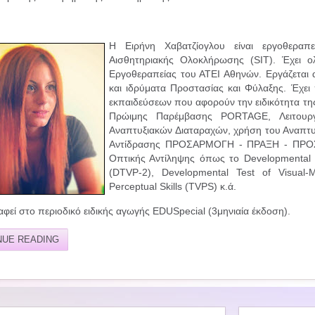
Η Ειρήνη Χαβατζίογλου είναι εργοθεραπ
Αισθητηριακής Ολοκλήρωσης (SIT). Έχει 
Εργοθεραπείας του ΑΤΕΙ Αθηνών. Εργάζεται 
και ιδρύματα Προστασίας και Φύλαξης. Έχει
εκπαιδεύσεων που αφορούν την ειδικότητα τ
Πρώιμης Παρέμβασης PORTAGE, Λειτουργ
Αναπτυξιακών Διαταραχών, χρήση του Αναπτ
Αντίδρασης ΠΡΟΣΑΡΜΟΓΗ - ΠΡΑΞΗ - ΠΡΟΣΕ
Οπτικής Αντίληψης όπως το Developmental Te
(DTVP-2), Developmental Test of Visual-Mo
Perceptual Skills (TVPS) κ.ά.
φεί στο περιοδικό ειδικής αγωγής EDUSpecial (3μηνιαία έκδοση).
NUE READING