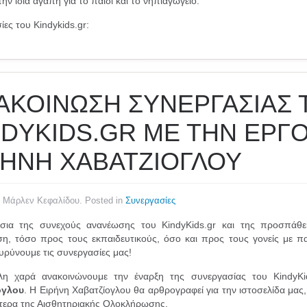
ην ίδια αγάπη για το παιδί και το νηπιαγωγείο.
ες του Kindykids.gr:
ΑΚΟΙΝΩΣΗ ΣΥΝΕΡΓΑΣΙΑΣ 
NDYKIDS.GR ΜΕ ΤΗΝ ΕΡΓ
ΡΗΝΗ ΧΑΒΑΤΖΙΟΓΛΟΥ
y Μάρλεν Κεφαλίδου. Posted in
Συνεργασίες
σια της συνεχούς ανανέωσης του KindyKids.gr και της προσπάθει
η, τόσο προς τους εκπαιδευτικούς, όσο και προς τους γονείς με π
ευρύνουμε τις συνεργασίες μας!
λη χαρά ανακοινώνουμε την έναρξη της συνεργασίας του KindyK
ογλου
. Η Ειρήνη Χαβατζίογλου θα αρθρογραφεί για την ιστοσελίδα μα
κότερα της Αισθητηριακής Ολοκλήρωσης.