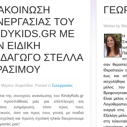
ΑΚΟΙΝΩΣΗ
ΓΕΩ
ΝΕΡΓΑΣΙΑΣ TOY
Written by Μά
NDYKIDS.GR ΜΕ
Η 
Σπ
Ν ΕΙΔΙΚΗ
Ια
Πά
ΙΔΑΓΩΓΟ ΣΤΕΛΛΑ
πτ
σαν θεραπεύ
ΡΑΣΙΜΟΥ
Θεραπειών σ
έως και σή
ασχολήθηκε 
y Μάρλεν Κεφαλίδου. Posted in
Συνεργασίες
μέλος του
Βρεφονηπιακ
σια της συνεχούς ανανέωσης του KindyKids.gr
Είναι μέλος
ς προσπάθειας μας για ολόπλευρη και
Λογοθεραπευ
κευμένη ενημέρωση, τόσο προς τους
ενεργά στις
τικούς, όσο και προς τους γονείς με παιδιά
Εξελέγη μέλο
σχολική και πρώτη σχολική ηλικία διευρύνουμε
στη τελευταί
γασίες μας!
υπηρέτησε α