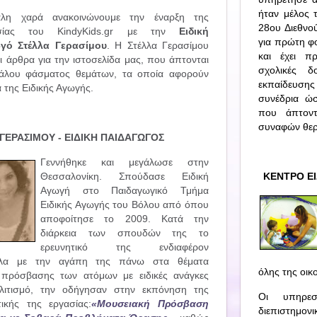
ήταν μέλος 
λη χαρά ανακοινώνουμε την έναρξη της
28ου Διεθνο
ασίας του KindyKids.gr με την
Ειδική
για πρώτη φ
γό Στέλλα Γερασίμου
. Η Στέλλα Γερασίμου
και έχει πρ
ι άρθρα για την ιστοσελίδα μας, που άπτονται
σχολικές δ
γάλου φάσματος θεμάτων, τα οποία αφορούν
εκπαίδευσης
α της Ειδικής Αγωγής.
συνέδρια ώσ
που άπτοντ
συναφών θερ
ΓΕΡΑΣΙΜΟΥ - ΕΙΔΙΚΗ ΠΑΙΔΑΓΩΓΟΣ
Γεννήθηκε και μεγάλωσε στην
Θεσσαλονίκη. Σπούδασε Ειδική
ΚΕΝΤΡΟ ΕΙ
Αγωγή στο Παιδαγωγικό Τμήμα
Ειδικής Αγωγής του Βόλου από όπου
αποφοίτησε το 2009. Κατά την
διάρκεια των σπουδών της το
ερευνητικό της ενδιαφέρον
λα με την αγάπη της πάνω στα θέματα
όλης της οικο
 πρόσβασης των ατόμων με ειδικές ανάγκες
λιτισμό, την οδήγησαν στην εκπόνηση της
Οι υπηρεσ
ικής της εργασίας:
«Μουσειακή Πρόσβαση
διεπιστημον