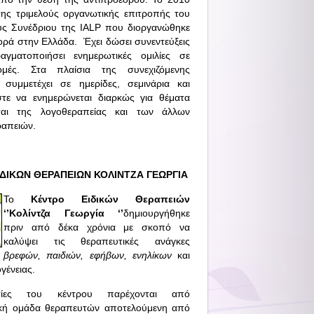
της τριμελούς οργανωτικής επιτροπής του
ύς Συνέδριου της IALP που διοργανώθηκε
ορά στην Ελλάδα.
Έχει δώσει συνεντεύξεις
αγματοποιήσει ενημερωτικές ομιλίες σε
ομές. Στα πλαίσια της συνεχιζόμενης
 συμμετέχει σε ημερίδες, σεμινάρια και
τε να ενημερώνεται διαρκώς για θέματα
αι της λογοθεραπείας και των άλλων
απειών.
ΔΙΚΩΝ ΘΕΡΑΠΕΙΩΝ ΚΟΛΙΝΤΖΑ ΓΕΩΡΓΙΑ
Το
Κέντρο Ειδικών Θεραπειών
‘’Κολίντζα Γεωργία ‘’
δημιουργήθηκε
πριν από δέκα χρόνια με σκοπό να
καλύψει τις θεραπευτικές ανάγκες
βρεφών, παιδιών, εφήβων, ενηλίκων
και
γένειας.
ίες του κέντρου παρέχονται από
ική ομάδα θεραπευτών αποτελούμενη από