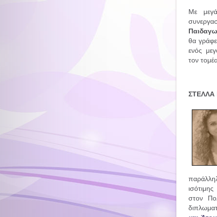
Με μεγά
συνεργ
Παιδαγω
θα γράφε
ενός με
τον τομέ
ΣΤΕΛΛΑ 
παράλλη
ισότιμης
στον Πο
διπλωματ