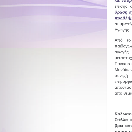
και Άτο
επίσης κ
δράση σ
προβλήμ
συμμετε
Αγωγής.
Από το 
παιδαγωγ
αγωγής 
μεταπτυ
Πανεπιστ
Μονάδων
συνεχή 
επιμορ
αποστάσε
από θέμα
Καλωσο
Στέλλα 
βρει αν
παρέα το